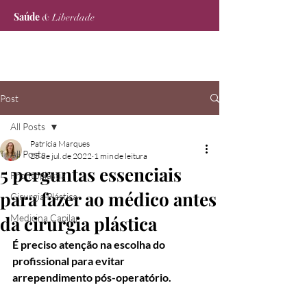
Saúde
& Liberdade
Post
All Posts
Patrícia Marques
All Posts
25 de jul. de 2022
1 min de leitura
5 perguntas essenciais
Frontoplastia
para fazer ao médico antes
Cirurgia Plástica
da cirurgia plástica
Medicina Capilar
É preciso atenção na escolha do 
profissional para evitar 
arrependimento pós-operatório.