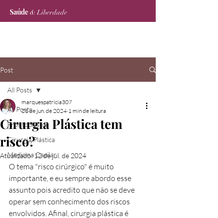
Saúde
& Liberdade
Post
All Posts
marquespatricia307
All Posts
21 de jun. de 2024
1 min de leitura
Cirurgia Plástica tem
Frontoplastia
risco?
Cirurgia Plástica
Medicina Capilar
Atualizado:
12 de jul. de 2024
O tema "risco cirúrgico" é muito 
importante, e eu sempre abordo esse 
assunto pois acredito que não se deve 
operar sem conhecimento dos riscos 
envolvidos. Afinal, cirurgia plástica é 