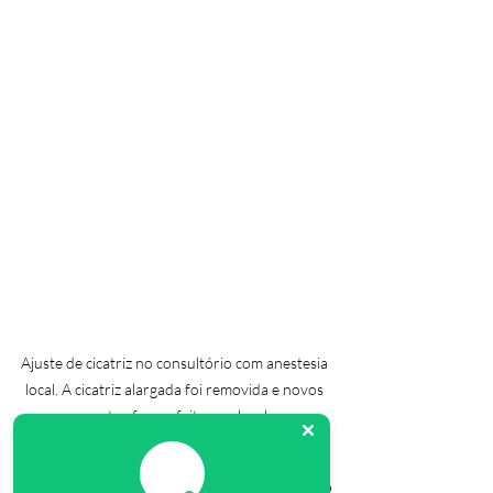
Ajuste de cicatriz no consultório com anestesia 
local. A cicatriz alargada foi removida e novos 
pontos foram feitos no local.
O mais importante é saber que, mesmo 