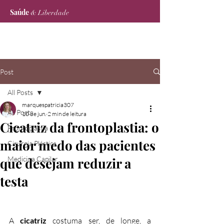
Saúde
& Liberdade
Post
All Posts
marquespatricia307
All Posts
10 de jun.
2 min de leitura
Cicatriz da frontoplastia: o
Frontoplastia
maior medo das pacientes
Cirurgia Plástica
que desejam reduzir a
Medicina Capilar
testa
A 
cicatriz
 costuma ser, de longe, a 