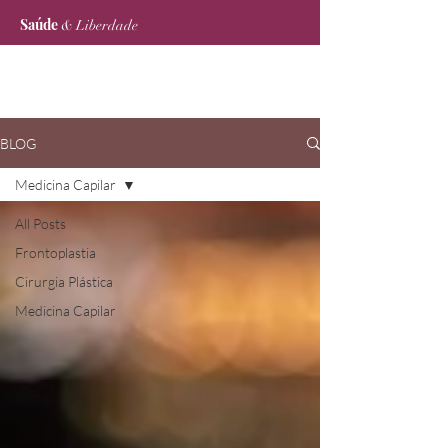
Saúde
& Liberdade
BLOG
Medicina Capilar
All Posts
Frontoplastia
Cirurgia Plástica
Medicina Capilar