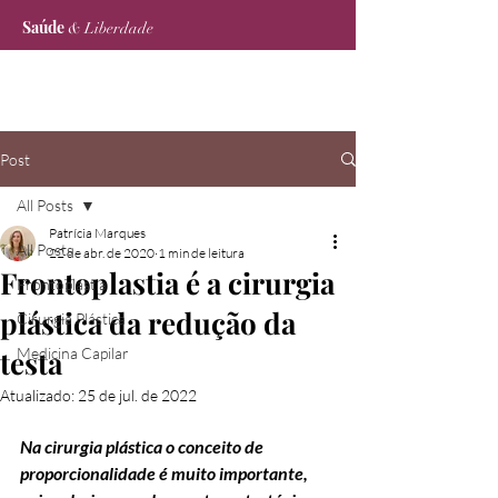
Saúde
& Liberdade
Post
All Posts
Patrícia Marques
All Posts
22 de abr. de 2020
1 min de leitura
Frontoplastia é a cirurgia
Frontoplastia
plástica da redução da
Cirurgia Plástica
testa
Medicina Capilar
Atualizado:
25 de jul. de 2022
Na cirurgia plástica o conceito de 
proporcionalidade é muito importante, 